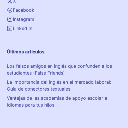
X
e
Facebook
r
d
Instagram
e
Linked In
B
a
j
Últimos artículos
o
Los falsos amigos en inglés que confunden a los
estudiantes (False Friends)
La importancia del inglés en el mercado laboral:
Guía de conectores textuales
Ventajas de las academias de apoyo escolar e
idiomas para tus hijos