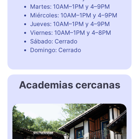
Martes: 10AM–1PM y 4–9PM
Miércoles: 10AM–1PM y 4–9PM
Jueves: 10AM–1PM y 4–9PM
Viernes: 10AM–1PM y 4–8PM
Sábado: Cerrado
Domingo: Cerrado
Academias cercanas
P
u
e
b
l