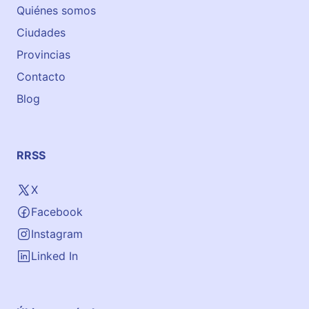
n
Quiénes somos
g
Ciudades
l
é
Provincias
s
Contacto
–
Blog
V
i
l
l
RRSS
a
v
X
e
Facebook
r
d
Instagram
e
Linked In
B
a
j