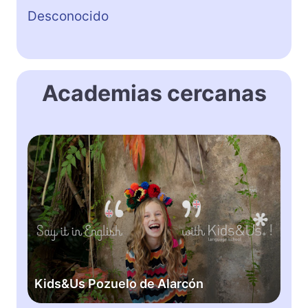
Desconocido
Academias cercanas
K
i
d
s
&
U
s
P
o
Kids&Us Pozuelo de Alarcón
z
u