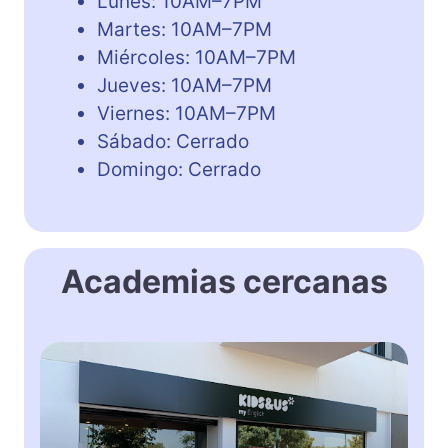
Lunes: 10AM–7PM
Martes: 10AM–7PM
Miércoles: 10AM–7PM
Jueves: 10AM–7PM
Viernes: 10AM–7PM
Sábado: Cerrado
Domingo: Cerrado
Academias cercanas
K
i
d
s