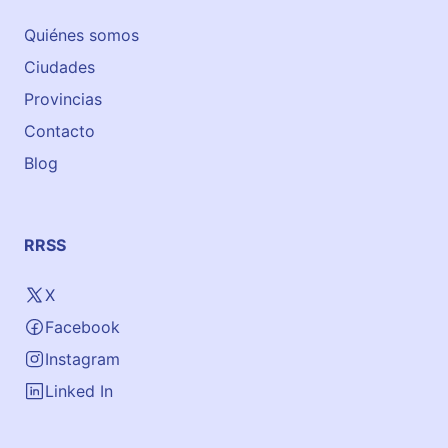
a
Quiénes somos
n
Ciudades
i
s
Provincias
h
Contacto
s
Blog
c
h
o
o
RRSS
l
i
X
n
Facebook
M
a
Instagram
r
Linked In
b
e