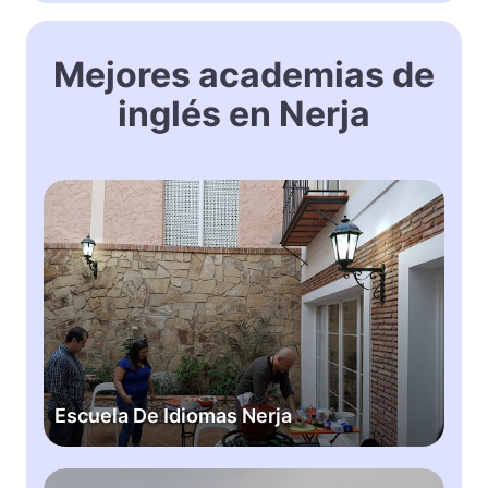
Mejores academias de
inglés en Nerja
E
s
c
u
e
l
a
D
e
Escuela De Idiomas Nerja
I
d
i
P