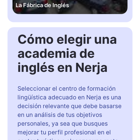
n
a
La Fábrica de Inglés
a
d
N
e
a
I
r
n
Cómo elegir una
v
g
á
l
academia de
e
é
z
s
inglés en Nerja
Seleccionar el centro de formación
lingüística adecuado en Nerja es una
decisión relevante que debe basarse
en un análisis de tus objetivos
personales, ya sea que busques
mejorar tu perfil profesional en el