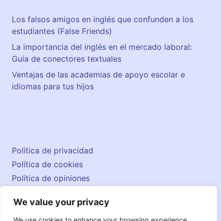
Los falsos amigos en inglés que confunden a los
estudiantes (False Friends)
La importancia del inglés en el mercado laboral:
Guía de conectores textuales
Ventajas de las academias de apoyo escolar e
idiomas para tus hijos
Política de privacidad
Política de cookies
Política de opiniones
Aviso legal
We value your privacy
Contacto
© 2026 englishatlas.es
We use cookies to enhance your browsing experience,