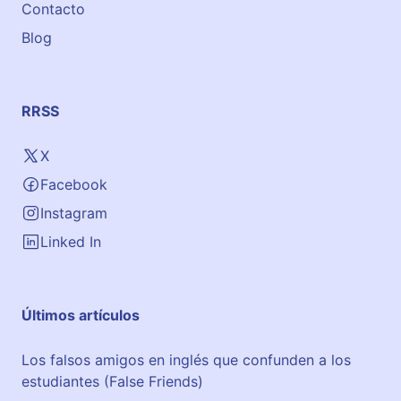
Contacto
P
Blog
a
m
p
l
RRSS
o
n
X
a
Facebook
Instagram
Linked In
Últimos artículos
Los falsos amigos en inglés que confunden a los
estudiantes (False Friends)