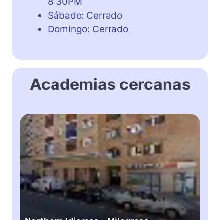
8:30PM
Sábado: Cerrado
Domingo: Cerrado
Academias cercanas
N
o
r
t
h
e
r
n
I