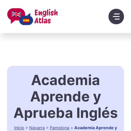
Saltar
al
contenido
Academia
Aprende y
Aprueba Inglés
Inicio
>
Navarra
>
Pamplona
>
Academia Aprende y