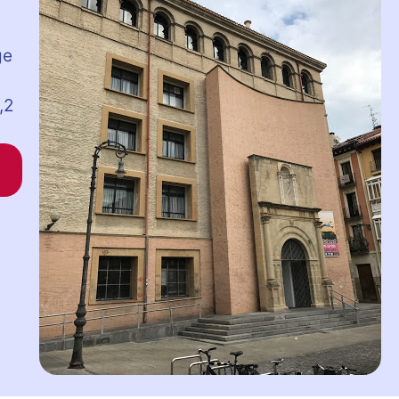
ge
,2