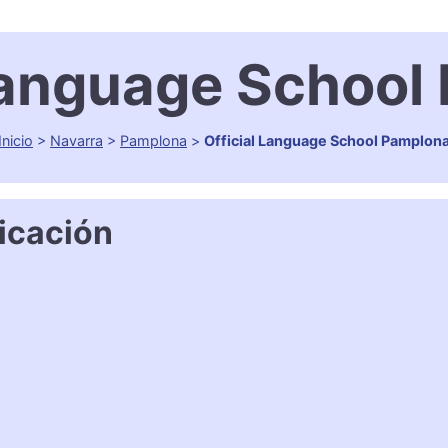
 Language School
Inicio
>
Navarra
>
Pamplona
>
Official Language School Pamplon
icación