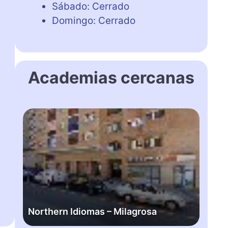
Sábado: Cerrado
Domingo: Cerrado
Academias cercanas
N
o
r
t
h
e
r
n
Northern Idiomas – Milagrosa
I
d