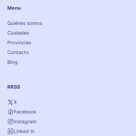
n
Menu
e
l
Quiénes somos
c
Ciudades
e
n
Provincias
t
Contacto
r
Blog
o
d
e
T
RRSS
u
d
X
e
Facebook
l
a
Instagram
Linked In