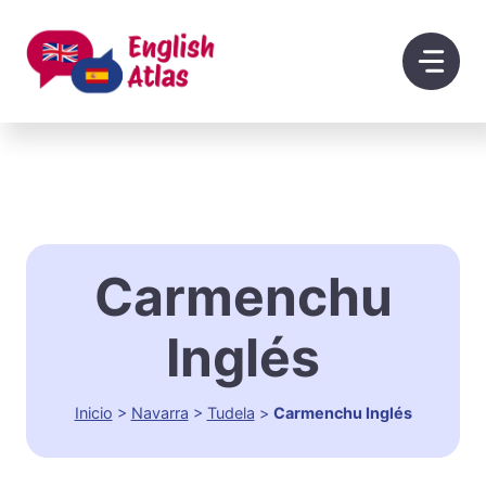
Saltar
al
contenido
Carmenchu
Inglés
Inicio
>
Navarra
>
Tudela
>
Carmenchu Inglés