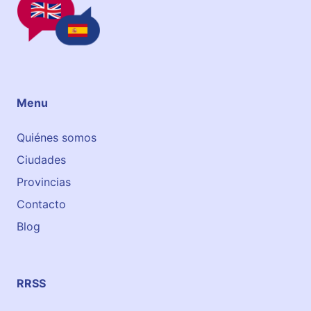
g
l
é
s
e
n
Menu
e
l
Quiénes somos
c
Ciudades
e
n
Provincias
t
Contacto
r
Blog
o
d
e
T
RRSS
u