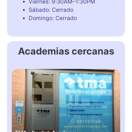
Viernes: 9:30AM–1:30PM
Sábado: Cerrado
Domingo: Cerrado
Academias cercanas
T
M
A
–
E
n
g
l
i