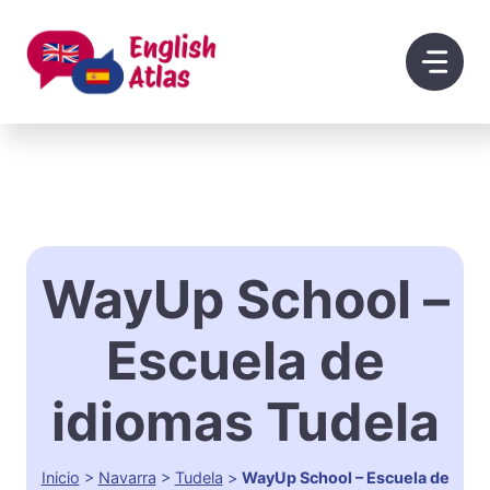
Saltar
al
contenido
WayUp School –
Escuela de
idiomas Tudela
Inicio
>
Navarra
>
Tudela
>
WayUp School – Escuela de