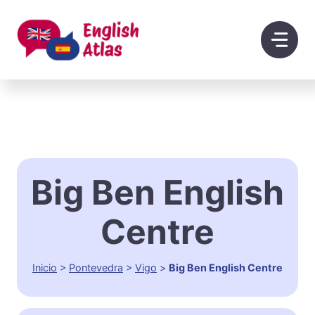
Saltar
al
contenido
Big Ben English
Centre
Inicio
>
Pontevedra
>
Vigo
>
Big Ben English Centre