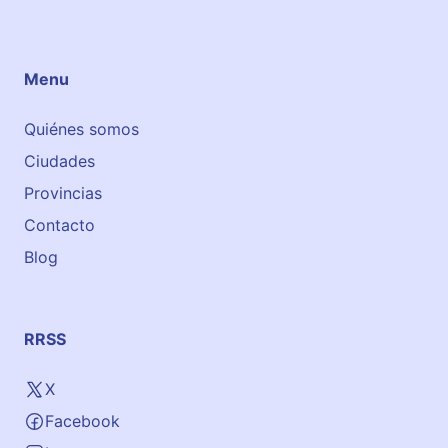
z
a
E
Menu
u
g
Quiénes somos
e
Ciudades
n
i
Provincias
o
Contacto
F
Blog
a
d
r
i
RRSS
q
u
X
e
Facebook
,