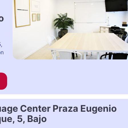
o
,
on
uage Center Praza Eugenio
ue, 5, Bajo