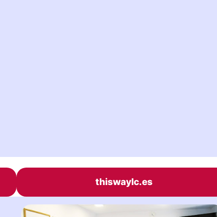
thiswaylc.es