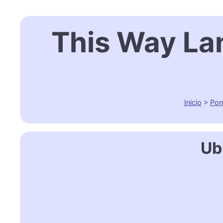
This Way La
Inicio
>
Pon
Ub