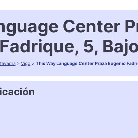
nguage Center P
Fadrique, 5, Baj
tevedra
>
Vigo
>
This Way Language Center Praza Eugenio Fadriq
icación