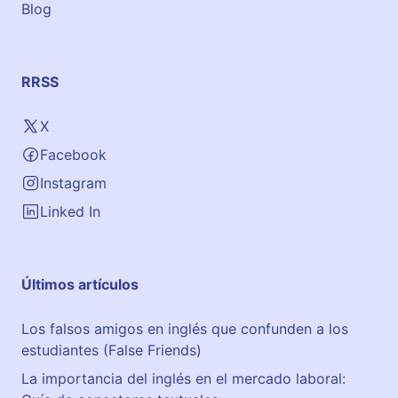
Blog
a
d
r
i
RRSS
q
u
X
e
Facebook
,
5
Instagram
,
Linked In
B
a
j
Últimos artículos
o
Los falsos amigos en inglés que confunden a los
estudiantes (False Friends)
La importancia del inglés en el mercado laboral: