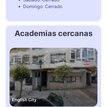
Domingo: Cerrado
Academias cercanas
E
n
g
l
i
s
h
C
i
English City
t