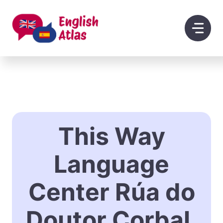
Saltar
al
contenido
This Way
Language
Center Rúa do
Doutor Corbal,