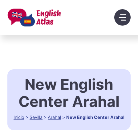
Saltar
al
contenido
New English
Center Arahal
Inicio
>
Sevilla
>
Arahal
>
New English Center Arahal