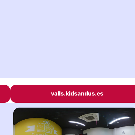
valls.kidsandus.es