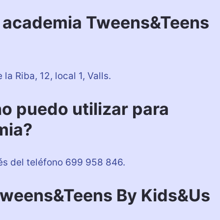
a academia Tweens&Teens
 Riba, 12, local 1, Valls.
o puedo utilizar para
mia?
és del teléfono 699 958 846.
 Tweens&Teens By Kids&Us