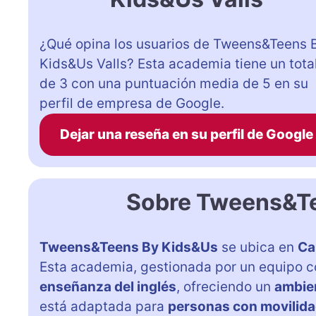
¿Qué opina los usuarios de Tweens&Teens 
Kids&Us Valls? Esta academia tiene un tota
de 3 con una puntuación media de 5 en su
perfil de empresa de Google.
Dejar una reseña en su perfil de Google
Sobre Tweens&Te
Tweens&Teens By Kids&Us
se ubica en
Car
Esta academia, gestionada por un equipo c
enseñanza del inglés
, ofreciendo un
ambien
está adaptada para
personas con movilida