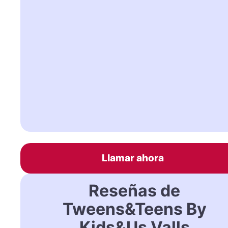
Llamar ahora
Reseñas de
Tweens&Teens By
Kids&Us Valls