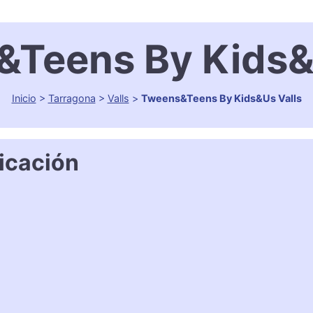
Teens By Kids&
Inicio
>
Tarragona
>
Valls
>
Tweens&Teens By Kids&Us Valls
icación