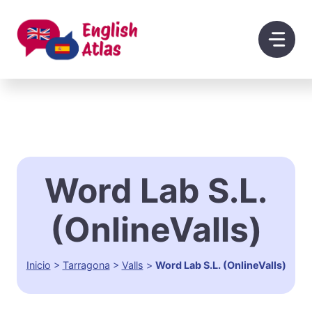
Saltar
al
contenido
Word Lab S.L.
(OnlineValls)
Inicio
>
Tarragona
>
Valls
>
Word Lab S.L. (OnlineValls)