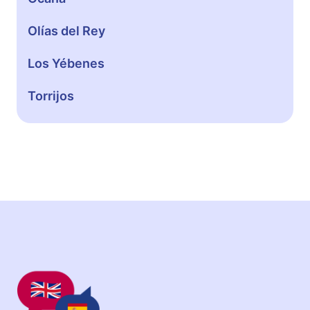
d
o
Olías del Rey
Los Yébenes
Torrijos