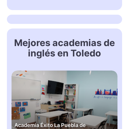
Mejores academias de
inglés en Toledo
A
c
a
d
e
m
i
a
Academia Éxito La Puebla de