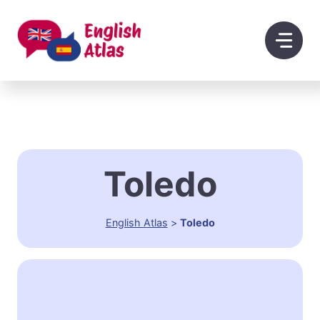
Saltar
al
contenido
Toledo
English Atlas
>
Toledo