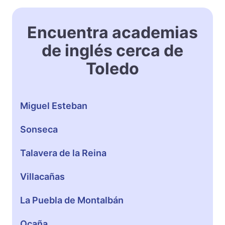
e
a
r
Encuentra academias
n
de inglés cerca de
i
n
Toledo
g
P
o
Miguel Esteban
l
í
Sonseca
g
o
Talavera de la Reina
n
o
Villacañas
T
o
La Puebla de Montalbán
l
e
Ocaña