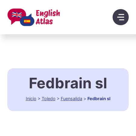
Saltar
al
contenido
Fedbrain sl
Inicio
>
Toledo
>
Fuensalida
>
Fedbrain sl