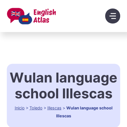
Saltar
al
contenido
Wulan language
school Illescas
Inicio
>
Toledo
>
Illescas
>
Wulan language school
Illescas