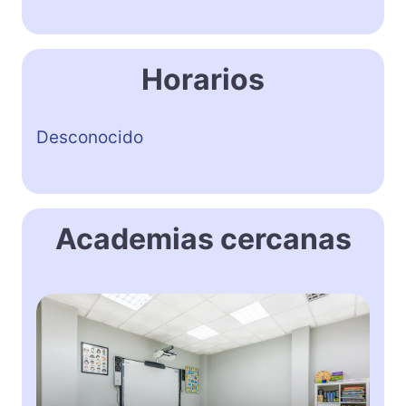
Horarios
Desconocido
Academias cercanas
A
c
a
d
e