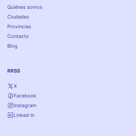
g
Quiénes somos
l
Ciudades
é
s
Provincias
p
Contacto
a
Blog
r
a
n
i
RRSS
ñ
o
X
s
Facebook
e
n
Instagram
T
Linked In
o
l
e