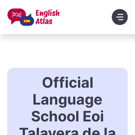
Saltar
al
contenido
Official
Language
School Eoi
Talavera de la