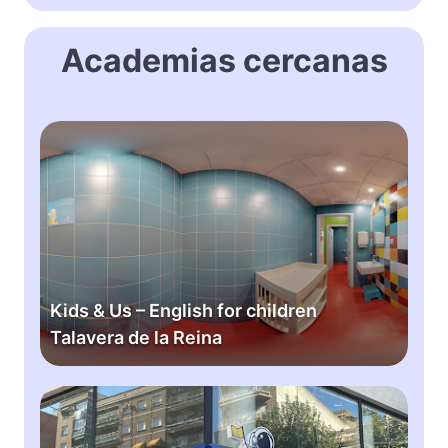
Academias cercanas
K
i
d
s
&
U
s
–
Kids & Us – English for children
E
Talavera de la Reina
n
g
l
T
i
h
s
e