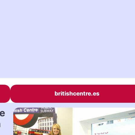
britishcentre.es
re
n