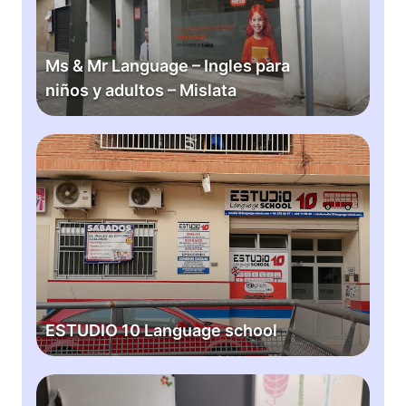
L
a
n
Ms & Mr Language – Ingles para
g
niños y adultos – Mislata
u
a
g
E
e
S
–
T
I
U
n
D
g
I
l
O
e
1
s
0
ESTUDIO 10 Language school
p
L
a
a
r
n
K
a
g