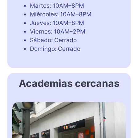
Martes: 10AM–8PM
Miércoles: 10AM–8PM
Jueves: 10AM–8PM
Viernes: 10AM–2PM
Sábado: Cerrado
Domingo: Cerrado
Academias cercanas
M
s
&
M
r