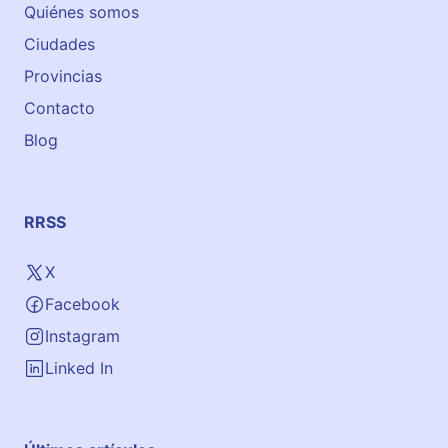
e
Quiénes somos
m
Ciudades
i
a
Provincias
d
Contacto
e
Blog
i
n
g
l
RRSS
é
s
X
e
Facebook
n
M
Instagram
i
Linked In
s
l
a