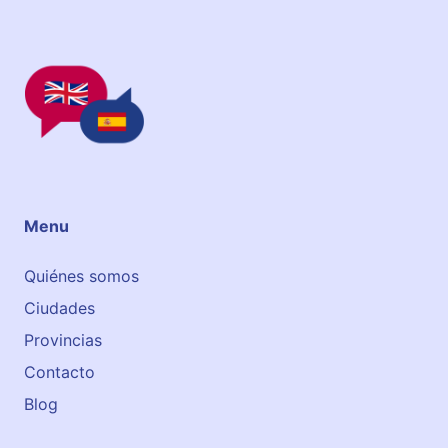
n
g
l
é
s
T
o
r
r
Menu
e
n
Quiénes somos
t
Ciudades
Provincias
Contacto
Blog