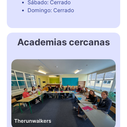
Sábado: Cerrado
Domingo: Cerrado
Academias cercanas
T
h
e
r
u
n
w
a
l
Therunwalkers
k