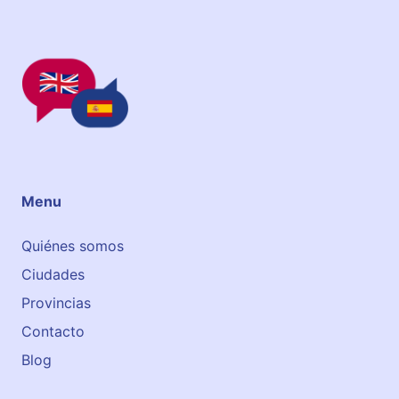
n
c
i
a
Menu
Quiénes somos
Ciudades
Provincias
Contacto
Blog