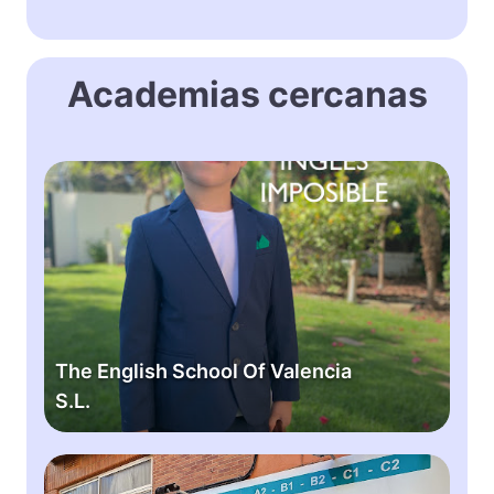
Academias cercanas
T
h
e
E
n
g
l
i
The English School Of Valencia
s
S.L.
h
S
c
B
h
i