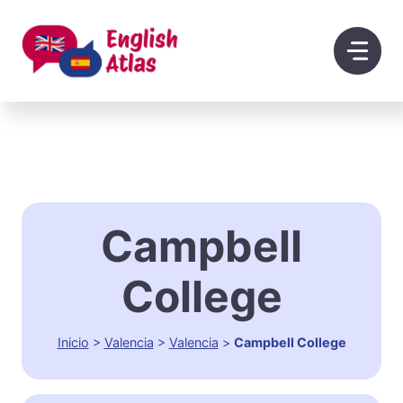
Saltar
al
contenido
Campbell
College
Inicio
>
Valencia
>
Valencia
>
Campbell College