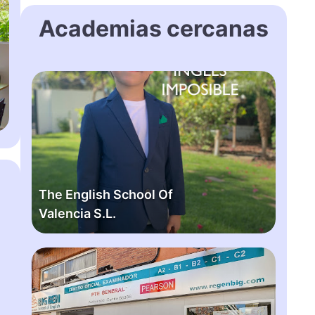
Academias cercanas
T
h
e
E
n
g
l
The English School Of
i
Valencia S.L.
s
h
S
B
c
i
h
g
o
b
o