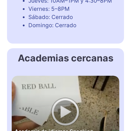
Jueves: 10AM–1PM y 4:30–8PM
Viernes: 5–8PM
Sábado: Cerrado
Domingo: Cerrado
Academias cercanas
A
c
a
d
e
m
i
a