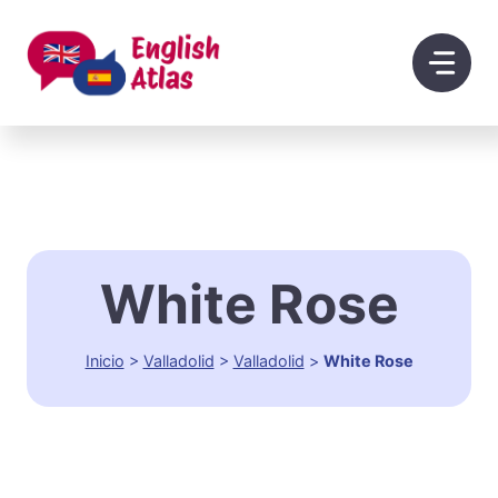
Saltar
al
contenido
White Rose
Inicio
>
Valladolid
>
Valladolid
>
White Rose