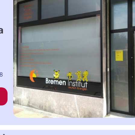
a
|
,8