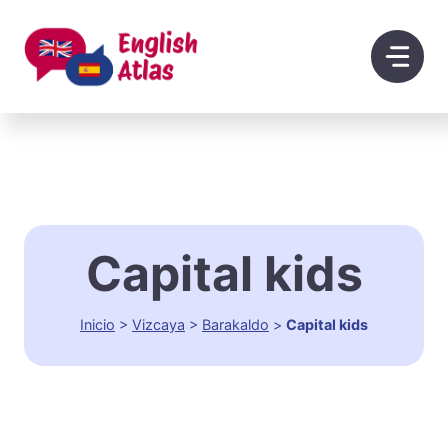
Saltar
al
contenido
Capital kids
Inicio
>
Vizcaya
>
Barakaldo
>
Capital kids