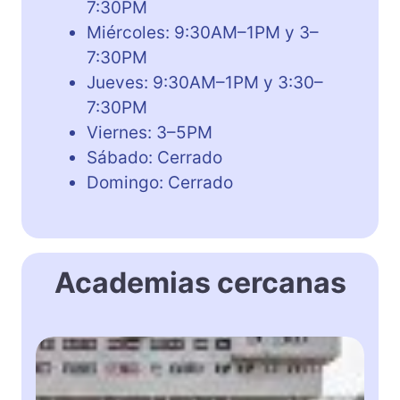
7:30PM
Miércoles: 9:30AM–1PM y 3–
7:30PM
Jueves: 9:30AM–1PM y 3:30–
7:30PM
Viernes: 3–5PM
Sábado: Cerrado
Domingo: Cerrado
Academias cercanas
S
u
n