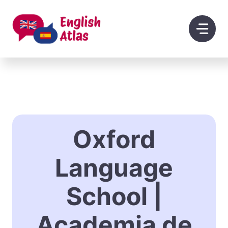
Saltar
al
contenido
Oxford
Language
School |
Academia de