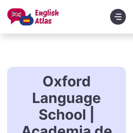
Saltar
al
contenido
Oxford
Language
School |
Academia de