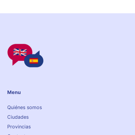
g
l
é
s
B
a
s
a
u
r
i
Menu
Quiénes somos
Ciudades
Provincias