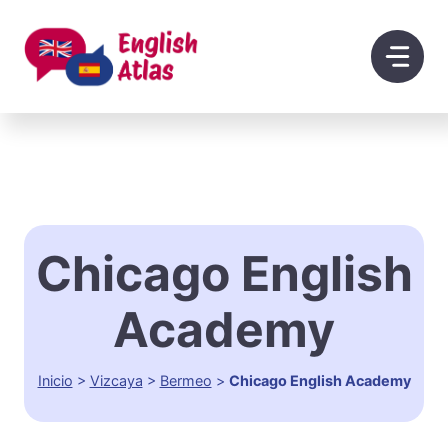
Saltar
al
contenido
Chicago English
Academy
Inicio
>
Vizcaya
>
Bermeo
>
Chicago English Academy