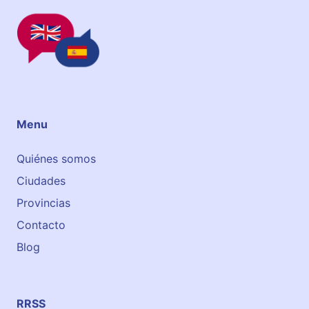
a
n
A
y
e
r
b
e
Menu
-
B
Quiénes somos
i
Ciudades
l
b
Provincias
a
Contacto
o
Blog
RRSS