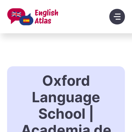
Saltar
al
contenido
Oxford
Language
School |
Academia de