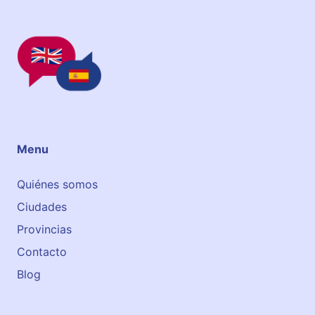
a
O
k
f
a
L
o
a
n
g
u
a
g
Menu
e
s
Quiénes somos
Ciudades
Provincias
Contacto
Blog