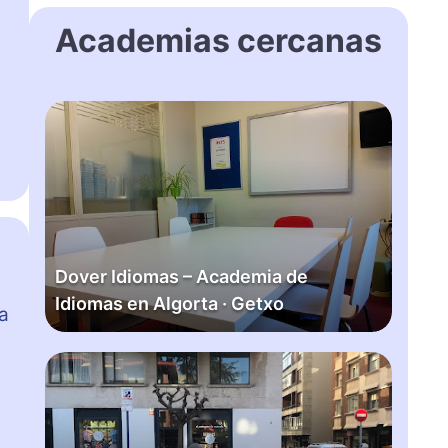
Academias cercanas
D
o
v
e
r
I
d
Dover Idiomas – Academia de
i
Idiomas en Algorta · Getxo
o
a
m
a
M
s
c
–
G
A
r
c