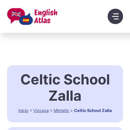
Saltar
al
contenido
Celtic School
Zalla
Inicio
>
Vizcaya
>
Mimetiz
>
Celtic School Zalla