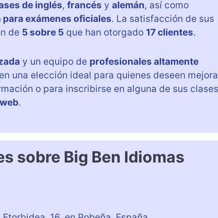
ases de inglés
,
francés
y
alemán
, así como
 para exámenes oficiales
. La satisfacción de sus
ón de
5 sobre 5
que han otorgado
17 clientes
.
zada
y un equipo de
profesionales altamente
 en una elección ideal para quienes deseen mejora
rmación o para inscribirse en alguna de sus clases
a web
.
es sobre Big Ben Idiomas
 Etorbidea, 16, en Pobeña, España.