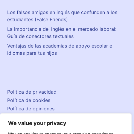
Los falsos amigos en inglés que confunden a los
estudiantes (False Friends)
La importancia del inglés en el mercado laboral:
Guía de conectores textuales
Ventajas de las academias de apoyo escolar e
idiomas para tus hijos
Política de privacidad
Política de cookies
Política de opiniones
Aviso legal
We value your privacy
Contacto
© 2026 englishatlas.es
We use cookies to enhance your browsing experience,