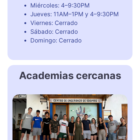
Miércoles: 4–9:30PM
Jueves: 11AM–1PM y 4–9:30PM
Viernes: Cerrado
Sábado: Cerrado
Domingo: Cerrado
Academias cercanas
C
e
n
t
r
o