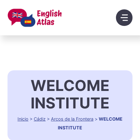
Saltar
al
contenido
WELCOME
INSTITUTE
Inicio
>
Cádiz
>
Arcos de la Frontera
>
WELCOME
INSTITUTE