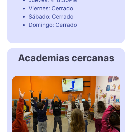
Jueves: 4–8:30PM
Viernes: Cerrado
Sábado: Cerrado
Domingo: Cerrado
Academias cercanas
F
U
N
E
N
G
L
I