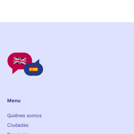
n
g
l
i
s
h
Menu
Quiénes somos
Ciudades