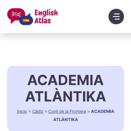
Saltar
al
contenido
ACADEMIA
ATLÀNTIKA
Inicio
>
Cádiz
>
Conil de la Frontera
>
ACADEMIA
ATLÀNTIKA