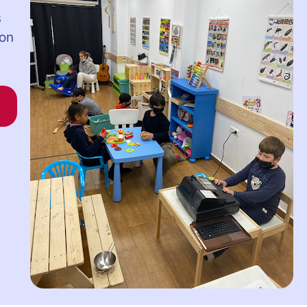
s
con