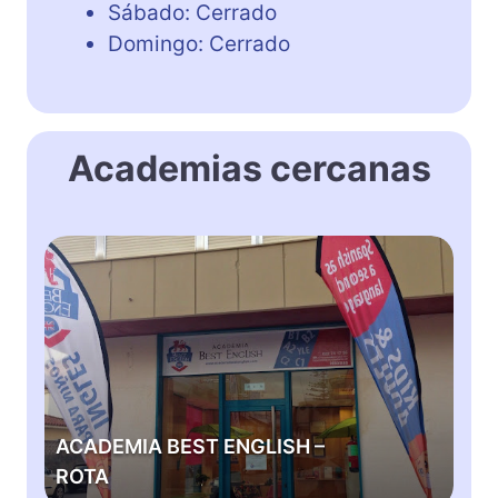
Sábado: Cerrado
Domingo: Cerrado
Academias cercanas
A
C
A
D
E
M
I
A
ACADEMIA BEST ENGLISH –
B
ROTA
E