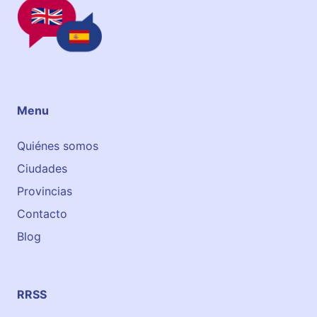
N
S
T
I
T
U
T
Menu
E
Quiénes somos
Ciudades
Provincias
Contacto
Blog
RRSS