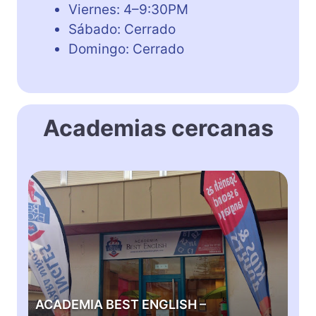
Viernes: 4–9:30PM
Sábado: Cerrado
Domingo: Cerrado
Academias cercanas
A
C
A
D
E
M
I
A
ACADEMIA BEST ENGLISH –
B