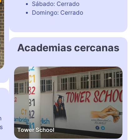
Sábado: Cerrado
Domingo: Cerrado
Academias cercanas
T
o
w
e
r
S
c
n
h
és
Tower School
o
o