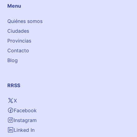
m
Menu
e
d
Quiénes somos
a
Ciudades
Provincias
Contacto
Blog
RRSS
X
Facebook
Instagram
Linked In