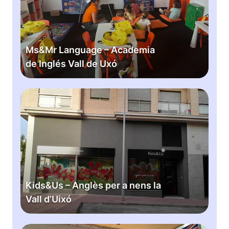
r
L
a
n
Ms&Mr Language – Academia
g
de Inglés Vall de Uxó
u
a
g
K
e
i
–
d
A
s
c
&
a
U
d
s
e
–
Kids&Us – Anglès per a nens la
m
A
Vall d’Uixó
i
n
a
g
d