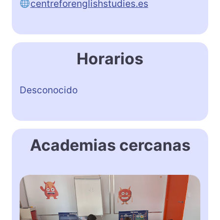
centreforenglishstudies.es
Horarios
Desconocido
Academias cercanas
M
s
&
M