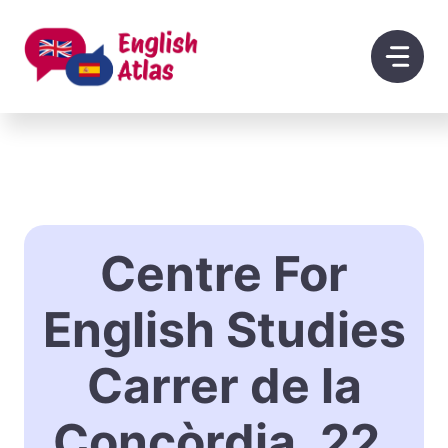
Saltar
al
contenido
Centre For
English Studies
Carrer de la
Concòrdia, 22,