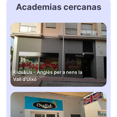
Academias cercanas
K
i
d
s
&
U
s
–
Kids&Us – Anglès per a nens la
A
Vall d’Uixó
n
g
l
L
è
e
s
t
p
’