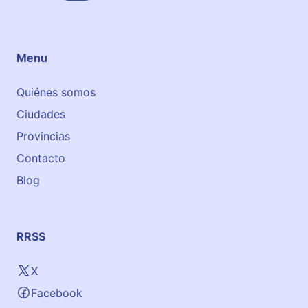
o
-
o
A
l
Menu
Quiénes somos
Ciudades
Provincias
Contacto
Blog
RRSS
X
Facebook