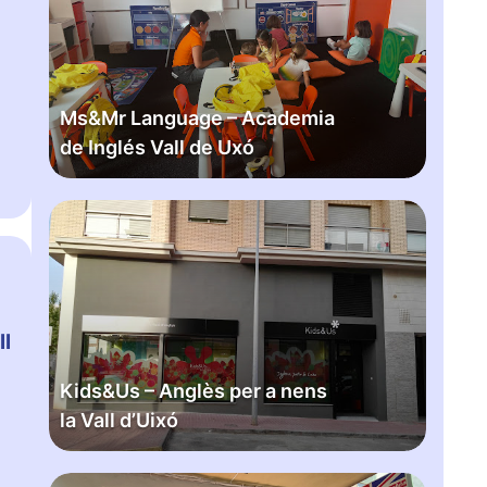
M
r
L
a
Ms&Mr Language – Academia
n
de Inglés Vall de Uxó
g
u
a
K
g
i
e
d
–
s
A
&
c
ll
U
a
s
d
Kids&Us – Anglès per a nens
–
e
la Vall d’Uixó
A
m
n
i
g
L
a