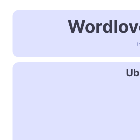
Wordlov
I
Ub