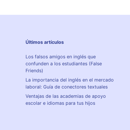
r
g
c
r
l
ò
e
i
r
r
s
d
d
h
i
e
S
a
Últimos artículos
l
c
,
P
h
2
Los falsos amigos en inglés que
a
o
2
confunden a los estudiantes (False
r
o
,
Friends)
e
l
B
M
La importancia del inglés en el mercado
A
e
laboral: Guía de conectores textuales
J
l
Ventajas de las academias de apoyo
O
i
escolar e idiomas para tus hijos
à
,
2
8