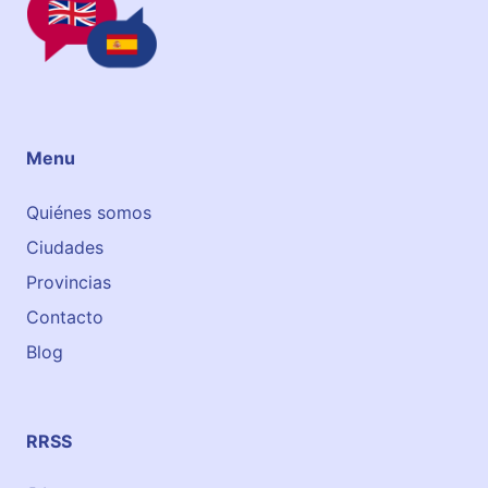
n
P
o
n
f
e
Menu
r
r
Quiénes somos
a
Ciudades
d
a
Provincias
Contacto
Blog
RRSS