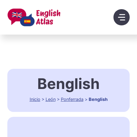
Saltar
al
contenido
Benglish
Inicio
>
León
>
Ponferrada
>
Benglish