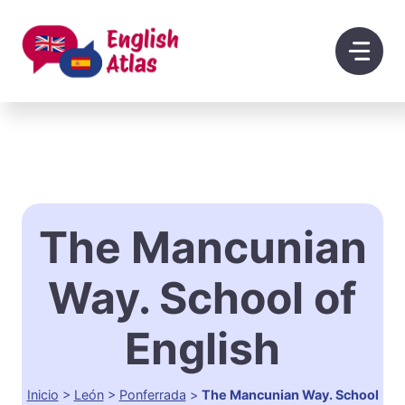
Saltar
al
contenido
The Mancunian
Way. School of
English
Inicio
>
León
>
Ponferrada
>
The Mancunian Way. School