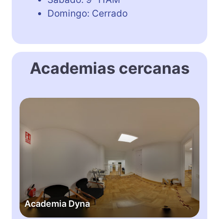
Domingo: Cerrado
Academias cercanas
A
c
a
d
e
m
i
a
D
Academia Dyna
y